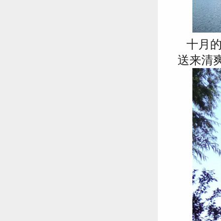
十月的
送来清